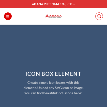
Skip
ADANA VIETNAM CO., LTD...
to
content
ICON BOX ELEMENT
Create simple icon boxes with this
element. Upload any SVG icon or image.
You can find beautiful SVG icons here: