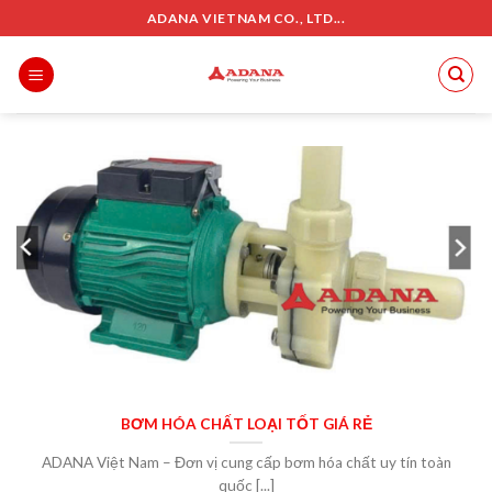
Skip
ADANA VIETNAM CO., LTD...
to
content
BƠM HÓA CHẤT LOẠI TỐT GIÁ RẺ
ADANA Việt Nam – Đơn vị cung cấp bơm hóa chất uy tín toàn
quốc [...]