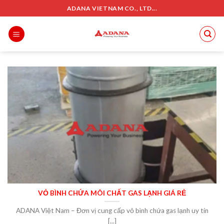
Skip
ADANA VIETNAM CO., LTD...
to
content
VỎ BÌNH CHỨA MÔI CHẤT GAS LẠNH GIÁ RẺ
ADANA Việt Nam – Đơn vị cung cấp vỏ bình chứa gas lạnh uy tín
[...]