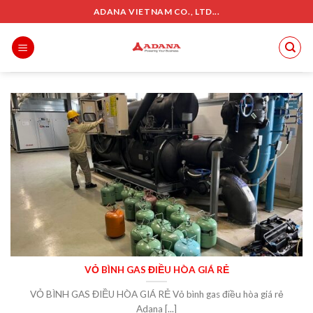
Skip
ADANA VIETNAM CO., LTD...
to
content
VỎ BÌNH GAS ĐIỀU HÒA GIÁ RẺ
VỎ BÌNH GAS ĐIỀU HÒA GIÁ RẺ Vỏ bình gas điều hòa giá rẻ
Adana [...]