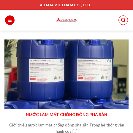
Skip
ADANA VIETNAM CO., LTD...
to
content
NƯỚC LÀM MÁT CHỐNG ĐÔNG PHA SẴN
Giới thiệu nước làm mát chống đông pha sẵn Trong hệ thống vận
hành của [...]