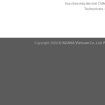
Sửa chữa máy làm mát Chil
Technotrans – 
Copyright 2026 ©
ADANA Vietnam Co., Ltd. P