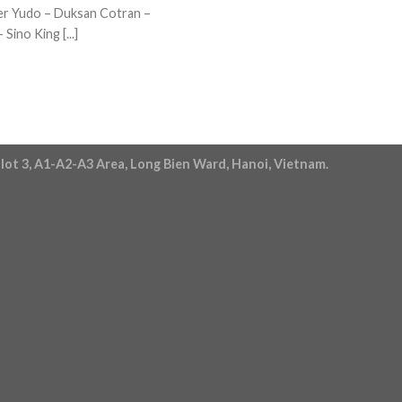
ler Yudo – Duksan Cotran –
Sino King [...]
lot 3, A1-A2-A3 Area, Long Bien Ward, Hanoi, Vietnam.