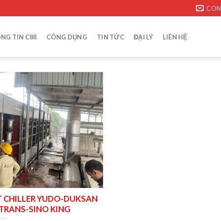
CON
NG TIN C88
CÔNG DỤNG
TIN TỨC
ĐẠI LÝ
LIÊN HỆ
 CHILLER YUDO-DUKSAN
RANS-SINO KING