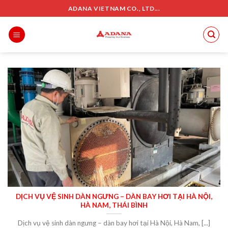
Skip
ADANA VIETNAM CO., LTD...
to
content
DỊCH VỤ VỆ SINH DÀN NGƯNG – DÀN BAY HƠI TẠI HÀ NỘI,
HÀ NAM, THÁI BÌNH
Dịch vụ vệ sinh dàn ngưng – dàn bay hơi tại Hà Nội, Hà Nam, [...]