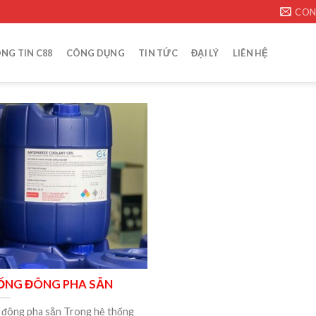
CON
NG TIN C88
CÔNG DỤNG
TIN TỨC
ĐẠI LÝ
LIÊN HỆ
ỐNG ĐÔNG PHA SẴN
g đông pha sẵn Trong hệ thống