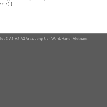
của [...]
lot 3, A1-A2-A3 Area, Long Bien Ward, Hanoi, Vietnam.