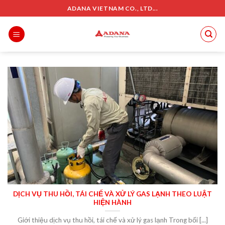
Skip
ADANA VIETNAM CO., LTD...
to
content
DỊCH VỤ THU HỒI, TÁI CHẾ VÀ XỬ LÝ GAS LẠNH THEO LUẬT
HIỆN HÀNH
Giới thiệu dịch vụ thu hồi, tái chế và xử lý gas lạnh Trong bối [...]