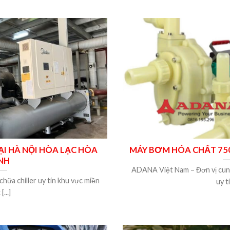
ẠI HÀ NỘI HÒA LẠC HÒA
MÁY BƠM HÓA CHẤT 75
NH
ADANA Việt Nam – Đơn vị cu
ữa chiller uy tín khu vực miền
uy tí
[...]