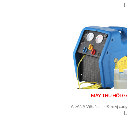
[.
MÁY THU HỒI G
ADANA Việt Nam – Đơn vị cung c
[.