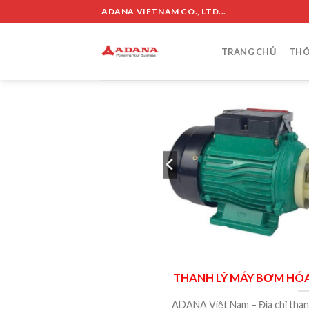
Skip
ADANA VIETNAM CO., LTD...
to
content
TRANG CHỦ
THÔ
THANH LÝ MÁY BƠM HÓA
ADANA Việt Nam – Địa chỉ thanh