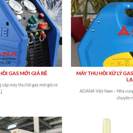
HỒI GAS MỚI GIÁ RẺ
MÁY THU HỒI XỬ LÝ GA
L
cấp máy thu hồi gas mới giá rẻ
ADANA Việt Nam – Nhà cung c
..]
chuyên ng