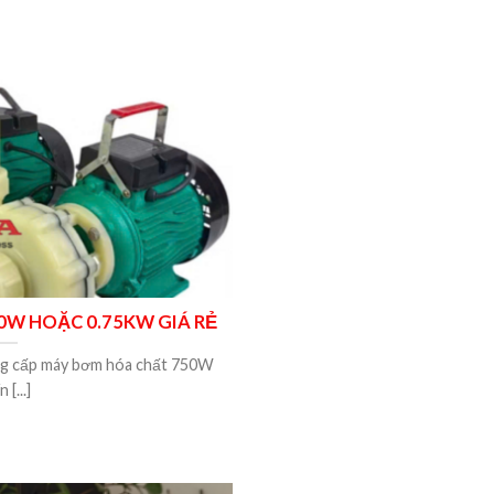
0W HOẶC 0.75KW GIÁ RẺ
ng cấp máy bơm hóa chất 750W
n [...]