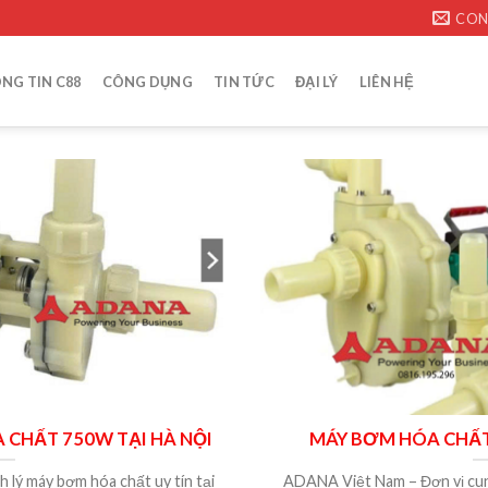
CON
NG TIN C88
CÔNG DỤNG
TIN TỨC
ĐẠI LÝ
LIÊN HỆ
 CHẤT 750W TẠI HÀ NỘI
MÁY BƠM HÓA CHẤT
 lý máy bơm hóa chất uy tín tại
ADANA Việt Nam – Đơn vị cu