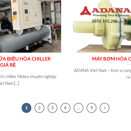
A ĐIỀU HÒA CHILLER
MÁY BƠM HÓA C
GIÁ RẺ
ADANA Việt Nam – Đơn vị cung
rì chiller Midea chuyên nghiệp
rẻ 
 Nam [...]
1
2
3
4
…
9