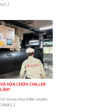
y [...]
 VÀ SỬA CHỮA CHILLER
 LẦN?
trì và sửa chữa chiller chuyên
DANA [...]