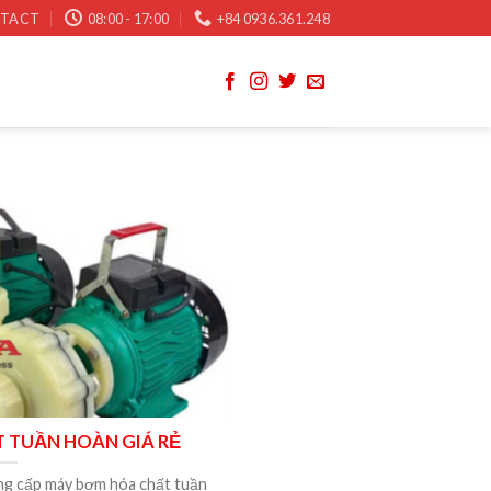
TACT
08:00 - 17:00
+84 0936.361.248
 TUẦN HOÀN GIÁ RẺ
ng cấp máy bơm hóa chất tuần