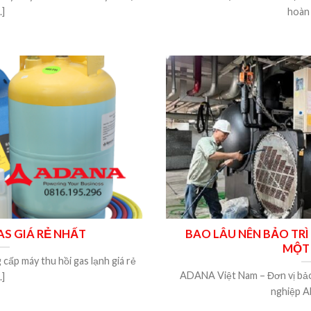
..]
hoàn u
AS GIÁ RẺ NHẤT
BAO LÂU NÊN BẢO TRÌ
MỘT
ấp máy thu hồi gas lạnh giá rẻ
ADANA Việt Nam – Đơn vị bảo 
..]
nghiệp A