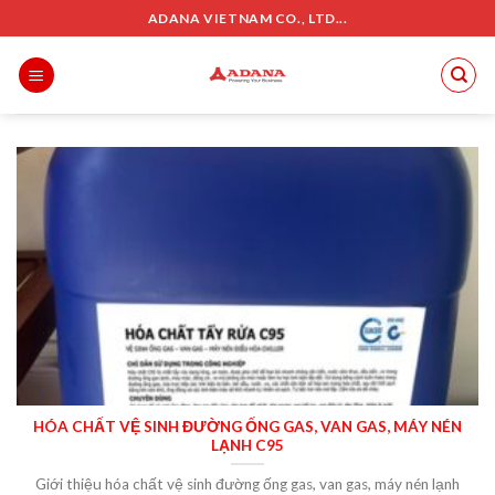
Skip
ADANA VIETNAM CO., LTD...
to
content
HÓA CHẤT VỆ SINH ĐƯỜNG ỐNG GAS, VAN GAS, MÁY NÉN
LẠNH C95
Giới thiệu hóa chất vệ sinh đường ống gas, van gas, máy nén lạnh