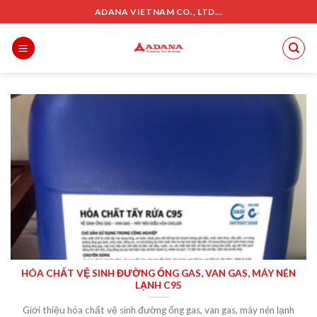
Skip
ADANA VIETNAM CO., LTD...
to
content
HÓA CHẤT VỆ SINH ĐƯỜNG ỐNG GAS, VAN GAS, MÁY NÉN
LẠNH C95
Giới thiệu hóa chất vệ sinh đường ống gas, van gas, máy nén lạnh