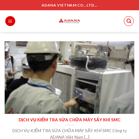
Skip
ADANA VIETNAM CO., LTD...
to
content
DỊCH VỤ KIỂM TRA SỬA CHỮA MÁY SẤY KHÍ SMC
DỊCH VỤ KIỂM TRA SỬA CHỮA MÁY SẤY KHÍ SMC Công ty
ADANA Việt Nam [...]