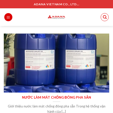
Skip
ADANA VIETNAM CO., LTD...
to
content
NƯỚC LÀM MÁT CHỐNG ĐÔNG PHA SẴN
Giới thiệu nước làm mát chống đông pha sẵn Trong hệ thống vận
hành của [...]