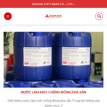
Skip
ADANA VIETNAM CO., LTD...
to
content
NƯỚC LÀM MÁT CHỐNG ĐÔNG PHA SẴN
Giới thiệu nước làm mát chống đông pha sẵn Trong hệ thống vận
hành của [...]