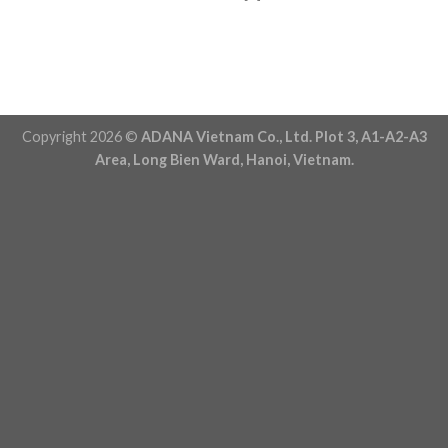
Copyright 2026 ©
ADANA Vietnam Co., Ltd. Plot 3, A1-A2-A3
Area, Long Bien Ward, Hanoi, Vietnam.