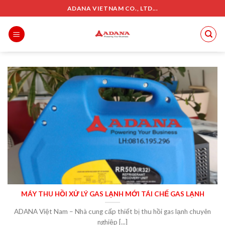
Skip
ADANA VIETNAM CO., LTD...
to
content
MÁY THU HỒI XỬ LÝ GAS LẠNH MỚI TÁI CHẾ GAS LẠNH
ADANA Việt Nam – Nhà cung cấp thiết bị thu hồi gas lạnh chuyên
nghiệp [...]