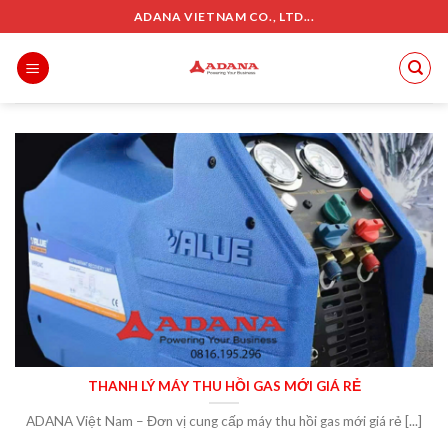
Skip
ADANA VIETNAM CO., LTD...
to
content
THANH LÝ MÁY THU HỒI GAS MỚI GIÁ RẺ
ADANA Việt Nam – Đơn vị cung cấp máy thu hồi gas mới giá rẻ [...]