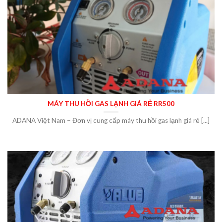
MÁY THU HỒI GAS LẠNH GIÁ RẺ RR500
ADANA Việt Nam – Đơn vị cung cấp máy thu hồi gas lạnh giá rẻ [...]