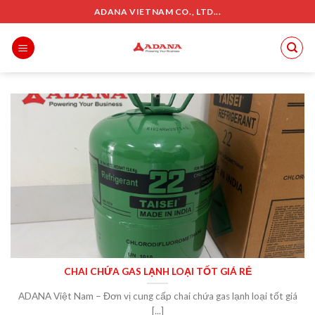
Skip
ADANA VIETNAM CO., LTD...
to
content
CHAI CHỨA GAS LẠNH LOẠI TỐT GIÁ RẺ
ADANA Việt Nam – Đơn vị cung cấp chai chứa gas lạnh loại tốt giá
[...]