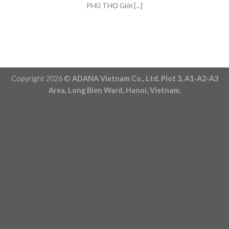
PHÚ THỌ Giới [...]
Copyright 2026 ©
ADANA Vietnam Co., Ltd. Plot 3, A1-A2-A3
Area, Long Bien Ward, Hanoi, Vietnam.