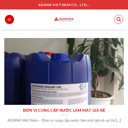
Skip
ADANA VIETNAM CO., LTD...
to
content
ĐƠN VỊ CUNG CẤP NƯỚC LÀM MÁT GIÁ RẺ
ADANA Việt Nam – Đơn vị cung cấp nước làm mát giá rẻ uy tín [...]