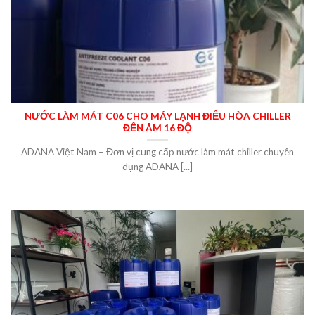
NƯỚC LÀM MÁT C06 CHO MÁY LẠNH ĐIỀU HÒA CHILLER
ĐẾN ÂM 16 ĐỘ
ADANA Việt Nam – Đơn vị cung cấp nước làm mát chiller chuyên
dụng ADANA [...]