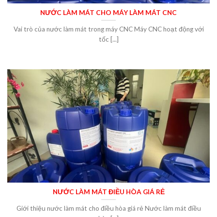
NƯỚC LÀM MÁT CHO MÁY LÀM MÁT CNC
Vai trò của nước làm mát trong máy CNC Máy CNC hoạt động với
tốc [...]
NƯỚC LÀM MÁT ĐIỀU HÒA GIÁ RẺ
Giới thiệu nước làm mát cho điều hòa giá rẻ Nước làm mát điều