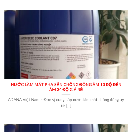
NƯỚC LÀM MÁT PHA SẴN CHỐNG ĐÔNG ÂM 10 ĐỘ ĐẾN
ÂM 34 ĐỘ GIÁ RẺ
ADANA Việt Nam – Đơn vị cung cấp nước làm mát chống đông uy
tín [...]