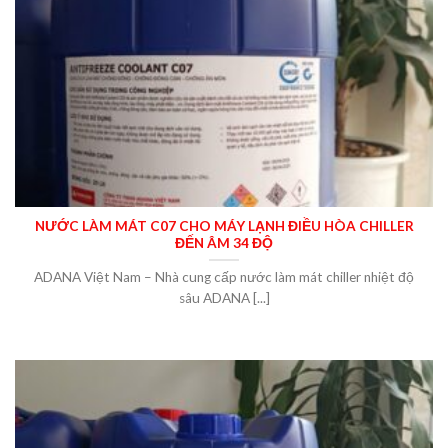
NƯỚC LÀM MÁT C07 CHO MÁY LẠNH ĐIỀU HÒA CHILLER
ĐẾN ÂM 34 ĐỘ
ADANA Việt Nam – Nhà cung cấp nước làm mát chiller nhiệt độ
sâu ADANA [...]