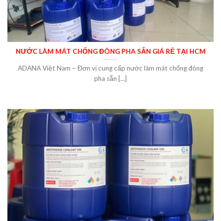
NƯỚC LÀM MÁT CHỐNG ĐÔNG PHA SẴN GIÁ RẺ TẠI HCM
ADANA Việt Nam – Đơn vị cung cấp nước làm mát chống đông
pha sẵn [...]