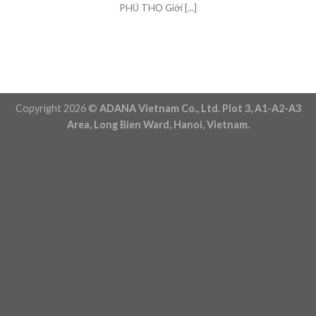
PHÚ THỌ Giới [...]
Copyright 2026 ©
ADANA Vietnam Co., Ltd. Plot 3, A1-A2-A3
Area, Long Bien Ward, Hanoi, Vietnam.