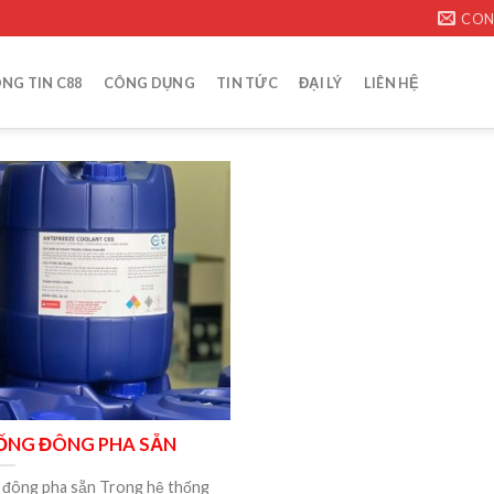
CON
NG TIN C88
CÔNG DỤNG
TIN TỨC
ĐẠI LÝ
LIÊN HỆ
ỐNG ĐÔNG PHA SẴN
g đông pha sẵn Trong hệ thống