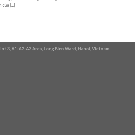
của [...]
lot 3, A1-A2-A3 Area, Long Bien Ward, Hanoi, Vietnam.