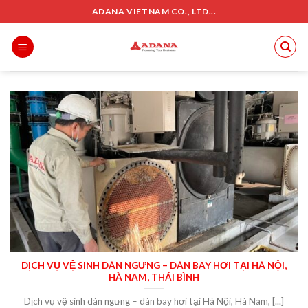
Skip
ADANA VIETNAM CO., LTD...
to
content
DỊCH VỤ VỆ SINH DÀN NGƯNG – DÀN BAY HƠI TẠI HÀ NỘI,
HÀ NAM, THÁI BÌNH
Dịch vụ vệ sinh dàn ngưng – dàn bay hơi tại Hà Nội, Hà Nam, [...]