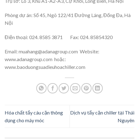
Trụ sở: Lô 3, Khu A1-A2-A3, Cự Khối, Long Biên, Hà Nội
Phòng dự án: Số 45, Ngõ 122/41 Đường Láng, Đống Đa, Hà
Nội
Điện thoại: 024. 8585 3871 Fax: 024. 85854320
Email: muahang@adanagroup.com Website:
www.adanagroup.com hoặc:
www.baoduongsuadieuhoachiller.com
Hóa chất tẩy cáu cặn thông
Dịch vụ tẩy cặn chiller tại Thái
dụng cho máy móc
Nguyên