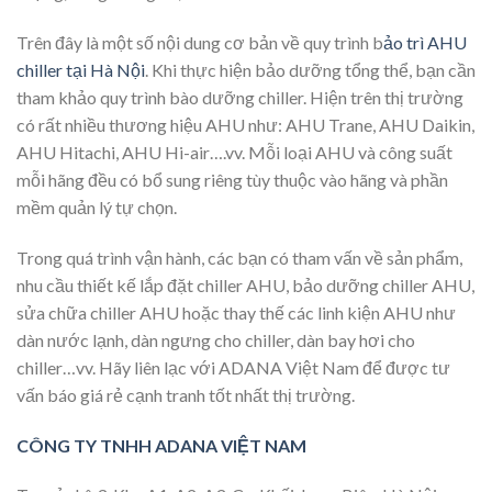
Trên đây là một số nội dung cơ bản về quy trình b
ảo trì AHU
chiller tại Hà Nội
. Khi thực hiện bảo dưỡng tổng thể, bạn cần
tham khảo quy trình bào dưỡng chiller. Hiện trên thị trường
có rất nhiều thương hiệu AHU như: AHU Trane, AHU Daikin,
AHU Hitachi, AHU Hi-air….vv. Mỗi loại AHU và công suất
mỗi hãng đều có bổ sung riêng tùy thuộc vào hãng và phần
mềm quản lý tự chọn.
Trong quá trình vận hành, các bạn có tham vấn về sản phẩm,
nhu cầu thiết kế lắp đặt chiller AHU, bảo dưỡng chiller AHU,
sửa chữa chiller AHU hoặc thay thế các linh kiện AHU như
dàn nước lạnh, dàn ngưng cho chiller, dàn bay hơi cho
chiller…vv. Hãy liên lạc với ADANA Việt Nam để được tư
vấn báo giá rẻ cạnh tranh tốt nhất thị trường.
CÔNG TY TNHH ADANA VIỆT NAM