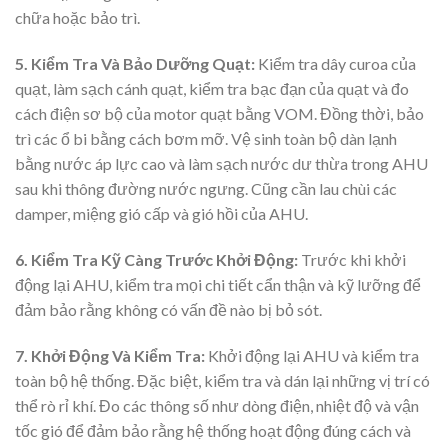
chữa hoặc bảo trì.
5. Kiểm Tra Và Bảo Dưỡng Quạt:
Kiểm tra dây curoa của
quạt, làm sạch cánh quạt, kiểm tra bạc đạn của quạt và đo
cách điện sơ bộ của motor quạt bằng VOM. Đồng thời, bảo
trì các ổ bi bằng cách bơm mỡ. Vệ sinh toàn bộ dàn lạnh
bằng nước áp lực cao và làm sạch nước dư thừa trong AHU
sau khi thông đường nước ngưng. Cũng cần lau chùi các
damper, miệng gió cấp và gió hồi của AHU.
6. Kiểm Tra Kỹ Càng Trước Khởi Động:
Trước khi khởi
động lại AHU, kiểm tra mọi chi tiết cẩn thận và kỹ lưỡng để
đảm bảo rằng không có vấn đề nào bị bỏ sót.
7. Khởi Động Và Kiểm Tra:
Khởi động lại AHU và kiểm tra
toàn bộ hệ thống. Đặc biệt, kiểm tra và dán lại những vị trí có
thể rò rỉ khí. Đo các thông số như dòng điện, nhiệt độ và vận
tốc gió để đảm bảo rằng hệ thống hoạt động đúng cách và