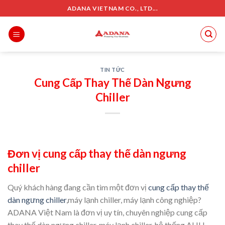
Skip
ADANA VIETNAM CO., LTD...
to
content
TIN TỨC
Cung Cấp Thay Thế Dàn Ngưng
Chiller
Đơn vị cung cấp thay thế dàn ngưng
chiller
Quý khách hàng đang cần tìm một đơn vị
cung cấp thay thế
dàn ngưng chiller
,máy lạnh chiller, máy lạnh công nghiệp?
ADANA Việt Nam là đơn vị uy tín, chuyên nghiệp cung cấp
thay thế dàn ngưng chiller, máy lạnh chiller, hệ thống AHU,….