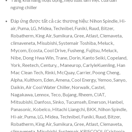
ngưng chiller
Đáp ứng được tất cả các thương hiệu: Nihon Spindle, Hi-
air, Puma, LG, Midea, Technibel, Funiki, Ruud, Bitzer,
Robatherm, King Air, Sumikura, Gree, Atlast, Clemaveta,
climaveneta, Misubishi, Systemair Toshiba, Meluck,
Mycom, Ecosta, Cool Drive, Fusheng, Fujitsu, Meluck,
Nibe, Dong Hwa Win, Trane, Dorin, Kanto Seiki, Copeland,
York, Reetech, Century, , Maneurop, CarlyleKuenling, Han
Mac Clean Tech, Rinki, McQuay, Carrier, Poong Cheng,
Alpha, Kulthorn, Eden, Amena, Cool Energy, Yemoo, Sanyo,
Daikin, Air Cool Water Chiller, Norwalk, Castel,
Nagakawa, Lennox, Teco, Bujang, Rheem, CIAT,
Mitsubishi, Danfoss, Sinko, Tucumseh, Emerson, Hanbel,
Panasonic, Kobelco, Hitachi Liangchi, BKK, Nihon Spindle,
Hi-air, Puma, LG, Midea, Technibel, Funiki, Ruud, Bitzer,
Robatherm, King Air, Sumikura, Gree, Atlast, Clemaveta,
climaveneta, Misubishi, Systemair, KRISCOOL (Cristopia