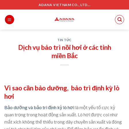
Skip
ADANA VIETNAM CO., LTD...
to
content
TIN TỨC
Dịch vụ bảo trì nồi hơi ở các tỉnh
miền Bắc
Vì sao cần bảo dưỡng, bảo trì định kỳ lò
hơi
Bảo dưỡng và bảo trì định kỳ lò hơi
là một yếu tố cực kỳ
quan trọng trong hoạt động sản xuất. Lò hơi được coi như
mắt xích không thể thiếu trong dây chuyền sản xuất và đóng
vai trò như trái tim của nhà máy. Để đảm bảo sự ổn định và