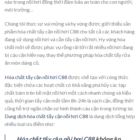
nào trong nồi hơi đồng thời đảm bảo an toàn cho con người,
môi trường…
Chúng tôi thực sự vui mừng và hy vọng được giới thiệu sản
phẩm hóa chất tẩy cặn nồi hơi C88 cho tất cả các khách hàng
đang sử dụng nồi hơi và cần tẩy cặn nồi hơi. Hy vọng hóa
chất mới sẽ được phục vụ rộng rãi tới rất nhiều nồi hơi đang
bị cáu cặn hiện nay, thay thế phương pháp hóa chất tẩy rửa
ăn mòn dạng cũ.
Hóa chất tẩy cặn nồi hơi C88
được chế tạo với công thức
đặc biệt chứa các hoạt chất có khả năng phá hủy các tạp
chất bám trên bề mặt nồi hơi một cách nhanh chóng và hiệu
quả, thời gian tẩy cặn mất tầm 8h-24h là sạch cặn, đồng thời
cũng hỗ trợ ngăn chặn sự hình thành cáu cặn trong tương lai.
Dung dịch hóa chất tẩy cặn nồi hơi C88
là dung dịch tổng hợp
nhiều loại ưu điểm như:
Hóa chất tẩy cặn nồi hơi C88
không ăn