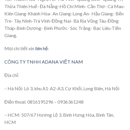
Thừa Thiên Huế- Đà Nẵng-Hồ Chí Minh- Cần Thơ- Cà Mau-
Kiên Giang-Khánh Hòa- An Giang-Long An- Hậu Giang- Bến
Tre- Tây Ninh-Trà Vinh-Đồng Nai- Bà Rịa Vũng Tàu-Đồng
Tháp-Bình Dương- Bình Phước- Sóc Trăng- Bạc Liêu-Tiền
Giang.
Mọi chi tiết xin
liên hệ
:
CÔNG TY TNHH ADANA VIỆT NAM
Địa chỉ:
– Hà Nội: Lô 3, khu A1-A2-A3, Cự Khối, Long Biên, Hà Nội
Điện thoại: 0816195296 – 0936361248
– HCM: 507/67 Hương Lộ 3, Bình Hưng Hòa, Bình Tân,
HCM