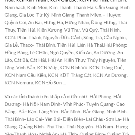
Nam Sách, Kinh Môn, Kim Thành, Thanh Hà, Cẩm Giàng, Bình
Giang, Gia Lộc, Tứ Kỳ, Ninh Giang, Thanh Miện, – Huyện:
Quỳnh Côi, An Bài, Hưng Hà, Hưng Nhân, Đông Hưng, Thái
Thụy, Tiền Hải, Kiến Xương, Vũ Thư, Vũ Quý, Thái Ninh,
KCN: Phúc Thành, Nguyễn Đức Cảnh, Sông Trà, Cầu Nghìn,
Gia Lễ, Thaco- Thái Bình, Tiền Hải, Liên Hà Thái,Hải Phòng:
Hồng Bàng, Lê CHân, Ngô Quyền, Kiến An, An Dương, An
Lão, Cát Bà, Cát Hải, Hải An, Kiến Thụy, Thủy Nguyên, Tiên
Lãng, Vĩnh Bảo, KCN Vsip, KCN Đình Vũ, KCN Tràng Duệ,
KCN Nam Cầu Kiền, KCN KĐT Tràng Cát, KCN An Dương,
KCN Nomura, KCN Đồ Sơn …
Và các tỉnh thành trên khắp cả nước như: Hải Phòng-Hải
Dương- Hà Nội-Nam Định- Vĩnh Phúc- Tuyên Quang- Cao
Bằng- Bắc Kạn- Lạng Sơn- Bắc Ninh- Bắc Giang-Ninh Bình-
Thái Bình- Lào Cai- Yên Bái- Điện Biên- Lai Châu- Sơn La- Hà
Giang-Quảng Ninh- Phú Thọ- Thái Nguyên- Hà Nam- Hưng
Yên-Thanh Hóa- Nghệ An- Hà Tĩnh- Quảng Bình- Quảng Trị-