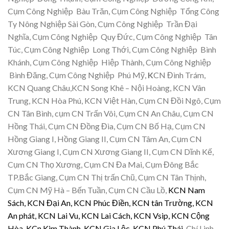
Cụm Công Nghiệp Bàu Trăn, Cụm Công Nghiệp Tổng Công
Ty Nông Nghiệp Sài Gòn, Cụm Công Nghiệp Trần Đại
Nghĩa, Cụm Công Nghiệp Quy Đức, Cụm Công Nghiệp Tân
Túc, Cụm Công Nghiệp Long Thới, Cụm Công Nghiệp Bình
Khánh, Cụm Công Nghiệp Hiệp Thành, Cụm Công Nghiệp
Bình Đăng, Cụm Công Nghiệp Phú Mỹ,
K
CN Đình Trám,
KCN Quang Châu,KCN Song Khê – Nội Hoàng, KCN Vân
Trung, KCN Hòa Phú, KCN Việt Hàn, Cụm CN Đồi Ngô, Cụm
CN Tân Bình, cụm CN Trấn Vôi, Cụm CN An Châu, Cụm CN
Hồng Thái, Cụm CN Đồng Đìa, Cụm CN Bố Hạ, Cụm CN
Hồng Giang I, Hồng Giang II, Cụm CN Tâm An, Cụm CN
Xương Giang I, Cụm CN Xương Giang II, Cụm CN Dĩnh Kế,
Cụm CN Thọ Xương, Cụm CN Đa Mai, Cụm Đông Bắc
TP.Bắc Giang, Cụm CN Thị trấn Chũ, Cụm CN Tân Thịnh,
Cụm CN Mỹ Hà – Bến Tuần, Cụm CN Cầu Lồ,
KCN Nam
Sách, KCN Đại An, KCN Phúc Điền, KCN tân Trường, KCN
An phát, KCN Lai Vu, KCN Lai Cách, KCN Vsip, KCN Cộng
Hòa, KCn Kim Thành, KCN Gia Lộc, KCN Phú Thái
, Chí Linh,