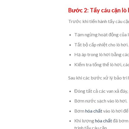
Bước 2: Tẩy cáu cặn lò 
Trước khi tiến hành tẩy cáu cặ
Tạm ngừng hoạt động của l
Tắt bộ cấp nhiệt cho lò hơi.
Hạ áp trong lò hơi bằng cá
Kiểm tra tổng thể lò hơi, cá
Sau khi các bước xử lý bảo trì 
Đóng tất cả các van xả đáy,
Bơm nước sạch vào lò hơi.
Bơm
hóa chất
vào lò hơi để
Khi lượng
hóa chất
đã bơm 
trình tẩy cáu cặn.