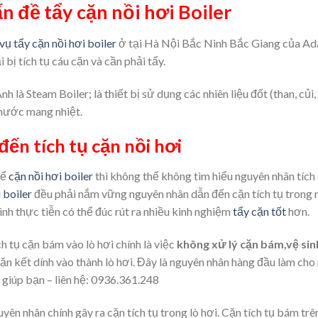
ấn đề tẩy cặn nồi hơi Boiler
vụ tẩy cặn nồi hơi boiler
ở tại Hà Nội Bắc Ninh Bắc Giang của Adan
ại bị tích tụ cáu cặn và cần phải tẩy.
nh là Steam Boiler; là thiết bị sử dụng các nhiên liệu đốt (than, củi
 nước mang nhiệt.
ến tích tụ cặn nồi hơi
để
cặn nồi hơi boiler
thì không thể không tìm hiểu nguyên nhân tích
 boiler
đều phải nắm vững nguyên nhân dẫn đến cặn tích tụ trong n
ình thực tiễn có thể đúc rút ra nhiều kinh nghiệm
tẩy cặn tốt
hơn.
h tụ cặn bám vào lò hơi chính là việc
không xử lý cặn bám,vệ sin
ặn kết dính vào thành lò hơi. Đây là nguyên nhân hàng đầu làm cho n
 giúp bạn – liên hệ: 0936.361.248
yên nhân chính gây ra cặn tích tụ trong lò hơi. Cặn tích tụ bám trê