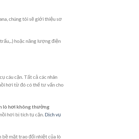
a, chúng tôi sẽ giới thiệu sơ
, trấu,..) hoặc năng lượng điện
 cụ cáu cặn. Tất cả các nhân
ồi hơi từ đó có thể tư vấn cho
h lò hơi không thường
ồi hơi bị tích tụ cặn.
Dịch vụ
n bề mặt trao đổi nhiệt của lò