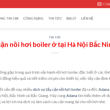
CON
NG TIN C88
CÔNG DỤNG
TIN TỨC
ĐẠI LÝ
LIÊN HỆ
TIN TỨC
cặn nồi hơi boiler ở tại Hà Nội Bắc N
ờng gặp trong quá trình vận hành nồi hơi boiler, đặc biệt ở các tỉ
ộng hiệu quả và tiết kiệm chi phí cho thiết bị, việc tẩy cặn định k
ết vấn đề này, nhiều
dịch vụ tẩy cặn nồi hơi boiler
đã ra đời.
Adana
à Nội, Bắc Ninh và Bắc Giang. Hãy cùng
Adana
tìm hiểu thêm về dị
và lợi ích mà dịch vụ làm sạch cáu cặn mang lại cho nồi hơi nhé.