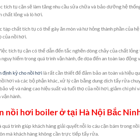
ệc tích tụ cặn sẽ làm tăng nhu cầu sửa chữa và bảo dưỡng hệ thống 
n chất lỏng và lò hơi.
ác tạp chất tích tụ có thể gây ăn mòn và hư hỏng thành phần của hệ 
 của nồi hơi.
Việc tích tụ cặn có thể dẫn đến tắc nghẽn dòng chảy của chất lỏng
n nguy hiểm trong quá trình vận hành, đe dọa đến an toàn lao động 
n định kỳ cho nồi hơi
là rất cần thiết để đảm bảo an toàn và hiệu qu
 nồi hơi và các bộ phận khác, xử lý cặn bằng dung dịch tẩy rửa chu
ảo vệ và nâng cao hiệu suất và tuổi thọ của nồi hơi, giảm chi phí
 vận hành.
cặn nồi hơi boiler ở tại Hà Nội Bắc Ni
à quá trình giúp khách hàng giải quyết nỗi lo cáu cặn bám trong nồi
ôn mà khách hàng không cần trực tiếp tẩy rửa.