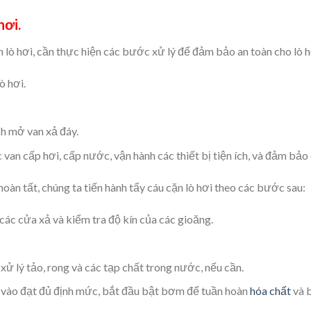
hơi.
n lò hơi, cần thực hiện các bước xử lý để đảm bảo an toàn cho lò 
ò hơi.
ch mở van xả đáy.
c van cấp hơi, cấp nước, vận hành các thiết bị tiện ích, và đảm bảo
hoàn tất, chúng ta tiến hành tẩy cáu cặn lò hơi theo các bước sau:
 các cửa xả và kiểm tra độ kín của các gioăng.
 xử lý tảo, rong và các tạp chất trong nước, nếu cần.
vào đạt đủ định mức, bắt đầu bật bơm để tuần hoàn
hóa chất
và b