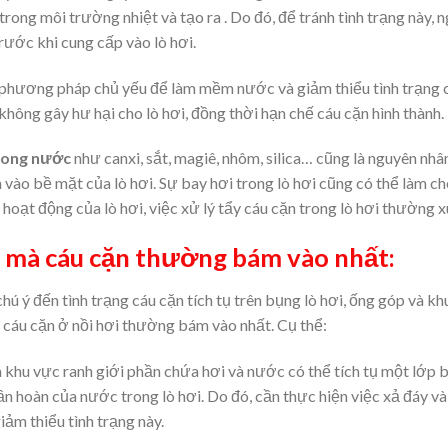
rong môi trường nhiệt và tạo ra . Do đó, để tránh tình trạng này,
ớc khi cung cấp vào lò hơi.
 phương pháp chủ yếu để làm mềm nước và giảm thiểu tình trạng c
 không gây hư hại cho lò hơi, đồng thời hạn chế cáu cặn hình thành.
trong nước
như canxi, sắt, magiê, nhôm, silica… cũng là nguyên nhân
vào bề mặt của lò hơi. Sự bay hơi trong lò hơi cũng có thể làm cho
t hoạt động của lò hơi, việc xử lý tẩy cáu cặn trong lò hơi thường x
ơi mà cáu cặn thường bám vào nhất:
chú ý đến tình trạng cáu cặn tích tụ trên bụng lò hơi, ống góp và k
à cáu cặn ở nồi hơi thường bám vào nhất. Cụ thể:
 khu vực ranh giới phần chứa hơi và nước có thể tích tụ một lớp b
uần hoàn của nước trong lò hơi. Do đó, cần thực hiện việc xả đáy 
iảm thiểu tình trạng này.