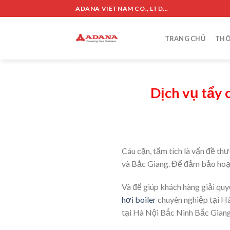
Skip
ADANA VIETNAM CO., LTD...
to
content
TRANG CHỦ
THÔ
Dịch vụ tẩy 
Cáu cặn, tẩm tích là vấn đề thư
và Bắc Giang. Để đảm bảo hoạt đ
Và để giúp khách hàng giải quy
hơi boiler
chuyên nghiệp tại H
tại Hà Nội Bắc Ninh Bắc Giang 