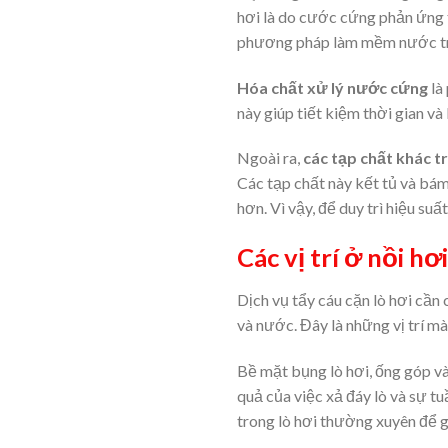
hơi là do cước cứng phản ứng t
phương pháp làm mềm nước trư
Hóa chất xử lý nước cứng
là
này giúp tiết kiệm thời gian và
Ngoài ra,
các tạp chất khác 
Các tạp chất này kết tủ và bám 
hơn. Vì vậy, để duy trì hiệu suấ
Các vị trí ở nồi h
Dịch vụ tẩy cáu cặn lò hơi cần 
và nước. Đây là những vị trí m
Bề mặt bụng lò hơi, ống góp và
quả của việc xả đáy lò và sự t
trong lò hơi thường xuyên để g