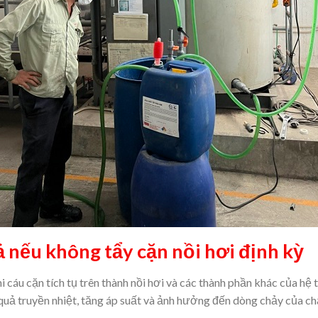
ả nếu không tẩy cặn nồi hơi định kỳ
hi cáu cặn tích tụ trên thành nồi hơi và các thành phần khác của hệ
 quả truyền nhiệt, tăng áp suất và ảnh hưởng đến dòng chảy của ch