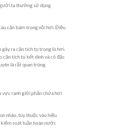
 người ta thường sử dụng
áu cặn bám trong nồi hơi. Điều
 gây ra cặn tích tụ trong lò hơi.
 cặn tích tụ kết dính và cô đặc
uyên là rất quan trọng.
hu vực ranh giới phần chứa hơi
ùn nhão, tùy thuộc vào hiệu
và kiểm soát tuần hoàn nước