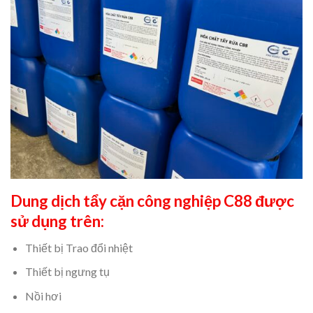
Dung dịch tẩy cặn công nghiệp C88
được
sử dụng trên:
Thiết bị Trao đổi nhiệt
Thiết bị ngưng tụ
Nồi hơi