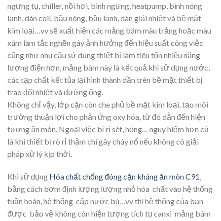
ngưng tụ, chiller, nồi hơi, bình ngưng, heatpump, bình nóng
lạnh, dàn coil, bầu nóng, bầu lạnh, dàn giải nhiệt và bề mặt
kim loại…vv sẽ xuất hiện các mảng bám màu trắng hoặc màu
xám làm tắc nghẽn gây ảnh hưởng đến hiệu suất công việc
cũng như nhu cầu sử dụng thiết bị làm tiêu tốn nhiều năng
lượng điện hơn, mảng bám này là kết quả khi sử dụng nước,
các tạp chất kết tủa lại hình thành dần trên bề mặt thiết bị
trao đổi nhiệt và đường ống.
Không chỉ vậy, lớp cặn còn che phủ bề mặt kim loại, tạo môi
trường thuận lợi cho phản ứng oxy hóa, từ đó dẫn đến hiện
tượng ăn mòn. Ngoài việc bị rỉ sét, hỏng… nguy hiểm hơn cả
là khi thiết bị rò rỉ thậm chí gây cháy nổ nếu không có giải
pháp xử lý kịp thời.
Khi sử dụng
Hóa chất chống đóng cặn kháng ăn mòn C91
,
bằng cách bơm định lượng lượng nhỏ hóa chất vào hệ thống
tuần hoàn, hệ thống cấp nước bù…vv thì hệ thống của bạn
được bảo vệ không còn hiện tượng tích tụ canxi mảng bám