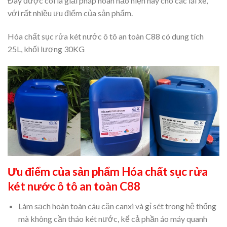
Đây được coi là giải pháp hoàn hảo hiện nay cho các lái xe,
với rất nhiều ưu điểm của sản phẩm.
Hóa chất sục rửa két nước ô tô an toàn C88 có dung tích
25L, khối lượng 30KG
Ưu điểm của sản phẩm
Hóa chất sục rửa
két nước ô tô an toàn C88
Làm sạch hoàn toàn cáu cặn canxi và gỉ sét trong hệ thống
mà không cần tháo két nước, kể cả phần áo máy quanh