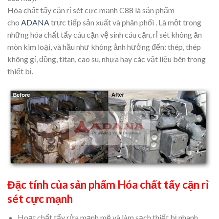
Hóa chất tẩy cặn rỉ sét cực mạnh C88 là sản phẩm
cho
ADANA
trực tiếp sản xuất và phân phối . Là một trong
những hóa chất tẩy cáu cặn vệ sinh cáu cặn, rỉ sét không ăn
mòn kim loại, và hầu như không ảnh hưởng đến: thép, thép
không gỉ, đồng, titan, cao su, nhựa hay các vật liệu bên trong
thiết bị.
Đặc tính của sản phẩm Hóa chất tẩy cặn rỉ
sét cực mạnh
Hoạt chất tẩy rửa mạnh mẽ và làm sạch thiết bị nhanh