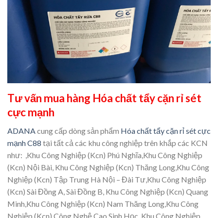
Tư vấn mua hàng Hóa chất tẩy cặn rỉ sét
cực mạnh
ADANA
cung cấp dòng sản phẩm
Hóa chất tẩy cặn rỉ sét cực
mạnh C88
tại tất cả các khu công nghiệp trên khắp các KCN
như: ,Khu Công Nghiệp (Kcn) Phú Nghĩa,Khu Công Nghiệp
(Kcn) Nội Bài, Khu Công Nghiệp (Kcn) Thăng Long,Khu Công
Nghiệp (Kcn) Tập Trung Hà Nội – Đài Tư,Khu Công Nghiệp
(Kcn) Sài Đồng A, Sài Đồng B, Khu Công Nghiệp (Kcn) Quang
Minh,Khu Công Nghiệp (Kcn) Nam Thăng Long,Khu Công
Nghiệp (Kcn) Công Nghệ Cao Sinh Học, Khu Công Nghiệp