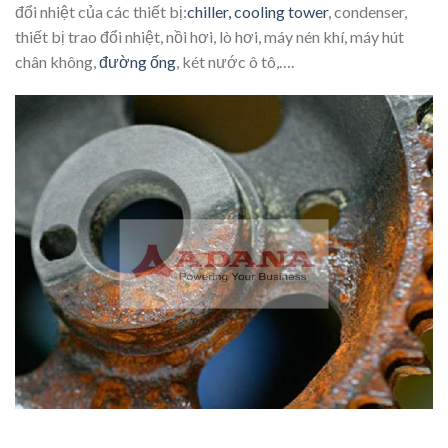
đổi nhiệt của các thiết bị:
chiller,
cooling tower
, condenser,
thiết bị trao đổi nhiệt, nồi hơi, lò hơi, máy nén khí, máy hút
chân không,
đường ống
, két nước ô tô,….