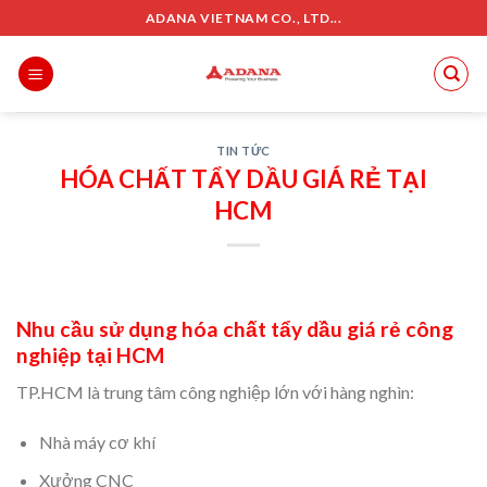
Skip
ADANA VIETNAM CO., LTD...
to
content
TIN TỨC
HÓA CHẤT TẨY DẦU GIÁ RẺ TẠI
HCM
Nhu cầu sử dụng hóa chất tẩy dầu giá rẻ công
nghiệp tại HCM
TP.HCM là trung tâm công nghiệp lớn với hàng nghìn:
Nhà máy cơ khí
Xưởng CNC