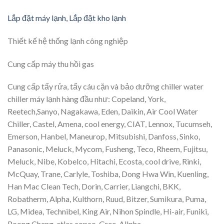
Lắp đặt máy lạnh, Lắp đặt kho lạnh
Thiết kế hệ thống lạnh công nghiệp
Cung cấp máy thu hồi gas
Cung cấp tẩy rửa, tẩy cáu cặn và bảo dưỡng chiller water
chiller máy lạnh hàng đầu như: Copeland, York,
Reetech,Sanyo, Nagakawa, Eden, Daikin, Air Cool Water
Chiller, Castel, Amena, cool energy, CIAT, Lennox, Tucumseh,
Emerson, Hanbel, Maneurop, Mitsubishi, Danfoss, Sinko,
Panasonic, Meluck, Mycom, Fusheng, Teco, Rheem, Fujitsu,
Meluck, Nibe, Kobelco, Hitachi, Ecosta, cool drive, Rinki,
McQuay, Trane, Carlyle, Toshiba, Dong Hwa Win, Kuenling,
Han Mac Clean Tech, Dorin, Carrier, Liangchi, BKK,
Robatherm, Alpha, Kulthorn, Ruud, Bitzer, Sumikura, Puma,
LG, Midea, Technibel, King Air, Nihon Spindle, Hi-air, Funiki,
Poong Cheng, atlas copco, Gree, Allpha….