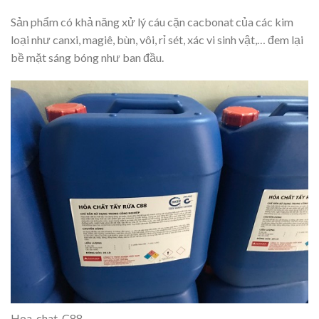
Sản phẩm có khả năng xử lý cáu cặn cacbonat của các kim
loại như canxi, magiê, bùn, vôi, rỉ sét, xác vi sinh vật,… đem lại
bề mặt sáng bóng như ban đầu.
Hoa-chat-C88