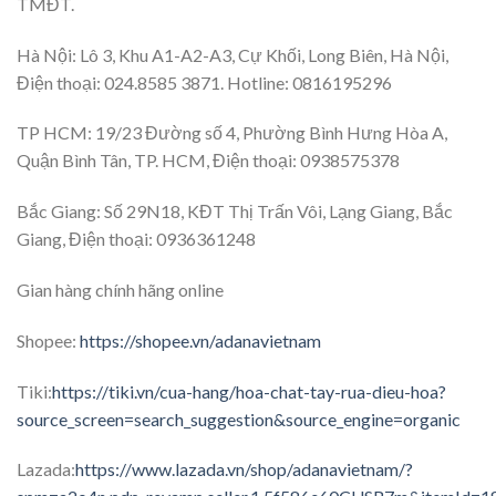
TMĐT.
Hà Nội: Lô 3, Khu A1-A2-A3, Cự Khối, Long Biên, Hà Nội,
Điện thoại: 024.8585 3871. Hotline: 0816195296
TP HCM: 19/23 Đường số 4, Phường Bình Hưng Hòa A,
Quận Bình Tân, TP. HCM, Điện thoại: 0938575378
Bắc Giang: Số 29N18, KĐT Thị Trấn Vôi, Lạng Giang, Bắc
Giang, Điện thoại: 0936361248
Gian hàng chính hãng online
Shopee:
https://shopee.vn/adanavietnam
Tiki:
https://tiki.vn/cua-hang/hoa-chat-tay-rua-dieu-hoa?
source_screen=search_suggestion&source_engine=organic
Lazada:
https://www.lazada.vn/shop/adanavietnam/?