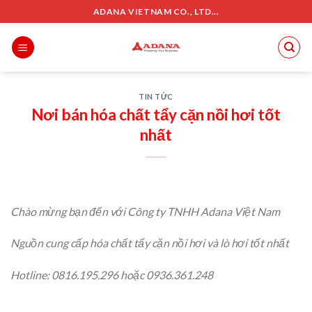
Skip
ADANA VIETNAM CO., LTD...
to
content
TIN TỨC
Nơi bán hóa chất tẩy cặn nồi hơi tốt
nhất
Chào mừng bạn đến với Công ty TNHH Adana Việt Nam
Nguồn cung cấp hóa chất tẩy cặn nồi hơi và lò hơi tốt nhất
Hotline: 0816.195.296 hoặc 0936.361.248