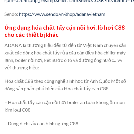
spm=a2o4n.pdp_revamp.seller.1.5f586e60CUSR7m&itemId=
Sendo:
https://www.sendo.vn/shop/adanavietnam
Ứng dụng hóa chất tẩy cặn nồi hơi, lò hơi C88
cho các thiết bị khác
ADANA là thương hiệu đến từ đến từ Việt Nam chuyên sản
xuất các dòng hóa chất tẩy rửa cáu cặn điều hòa chiller máy
lạnh, boiler nồi hơi, két nước ô tô và đường ống nước…vv
với thương hiệu:
Hóa chất C88 theo công nghệ sinh học từ Anh Quốc Một số
dòng sản phẩm phổ biến của Hóa chất tẩy cặn C88
– Hóa chất tẩy cáu cặn nồi hơi boiler an toàn không ăn mòn
kim loại C88
– Dung dịch tẩy cặn bình ngưng C88