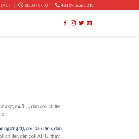
TACT
08:00 - 17:00
+84 0936.361.248
ư axit, muối,… dàn coil chiller
 bị.
àn ngưng tụ, coil dàn lạnh, dàn
 chiller, dàn coil AHU, thay