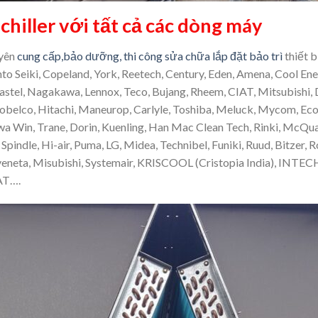
 chiller với tất cả các dòng máy
uyên
cung cấp,bảo dưỡng, thi công sửa chữa lắp đặt bảo trì
thiết b
nto Seiki, Copeland, York, Reetech, Century, Eden, Amena, Cool Ene
astel, Nagakawa, Lennox, Teco, Bujang, Rheem, CIAT, Mitsubishi, 
obelco, Hitachi, Maneurop, Carlyle, Toshiba, Meluck, Mycom, Ecos
a Win, Trane, Dorin, Kuenling, Han Mac Clean Tech, Rinki, McQua
Spindle, Hi-air, Puma, LG, Midea, Technibel, Funiki, Ruud, Bitzer, 
veneta, Misubishi, Systemair, KRISCOOL (Cristopia India), INTECH
AT….