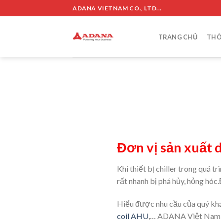
Skip
ADANA VIETNAM CO., LTD...
to
content
TRANG CHỦ
THÔ
Đơn vị sản xuất dà
Khi thiết bị chiller trong quá t
rất nhanh bị phá hủy, hỏng hóc.
Hiểu được nhu cầu của quý k
coil AHU
,… ADANA Việt Nam là 