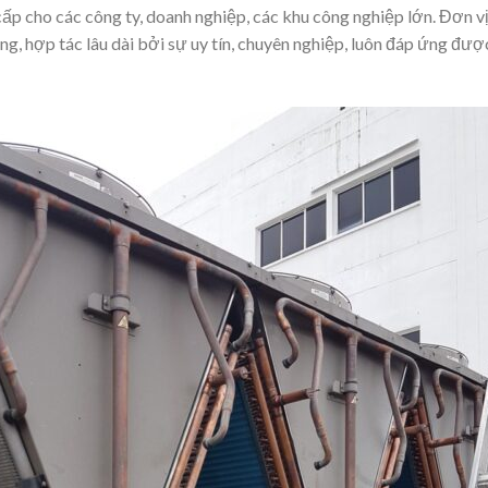
p cho các công ty, doanh nghiệp, các khu công nghiệp lớn. Đơn vị
ng, hợp tác lâu dài bởi sự uy tín, chuyên nghiệp, luôn đáp ứng đượ