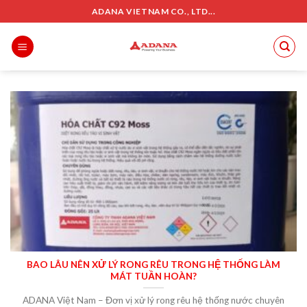
Skip
ADANA VIETNAM CO., LTD...
to
content
BAO LÂU NÊN XỬ LÝ RONG RÊU TRONG HỆ THỐNG LÀM
MÁT TUẦN HOÀN?
ADANA Việt Nam – Đơn vị xử lý rong rêu hệ thống nước chuyên