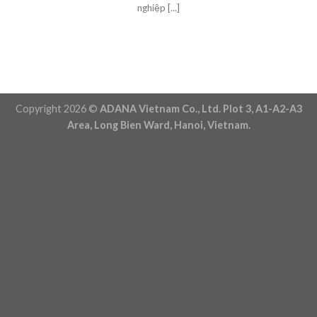
nghiệp [...]
Copyright 2026 ©
ADANA Vietnam Co., Ltd. Plot 3, A1-A2-A3
Area, Long Bien Ward, Hanoi, Vietnam.