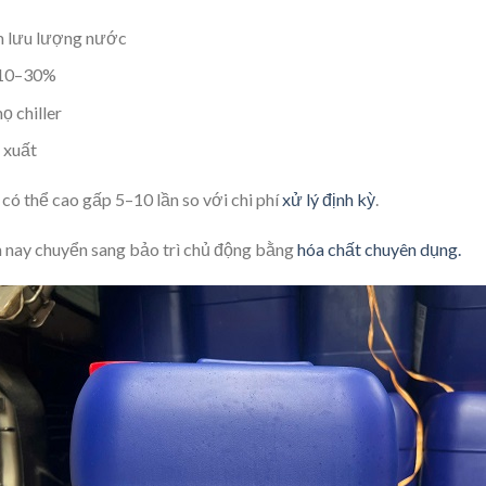
m lưu lượng nước
ừ 10–30%
ọ chiller
 xuất
 có thể cao gấp 5–10 lần so với chi phí
xử lý định kỳ
.
n nay chuyển sang bảo trì chủ động bằng
hóa chất chuyên dụng.