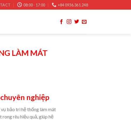
TACT
08:00 - 17:00
+84 0936.361.248
ỐNG LÀM MÁT
 chuyên nghiệp
h vụ bảo trì hệ thống làm mát
rong rêu hiệu quả, giúp hệ