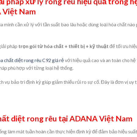
ải pháp xử lý rong rêu hiệu quả trong 
 Việt Nam
 mình cần xử lý với tần suất bao lâu hoặc dùng loại hóa chất nào 
giải pháp
trọn gói từ hóa chất + thiết bị + kỹ thuật
để tối ưu hiệu
a chất diệt rong rêu C92 giá rẻ
với hiệu quả cao và an toàn cho h
pháp phù hợp với từng loại hệ thống.
ch vụ bảo trì định kỳ giúp giảm thiểu rủi ro sự cố. Đây là đơn vị uy
hất diệt rong rêu tại ADANA Việt Nam
hống làm mát tuần hoàn cần thực hiện định kỳ để đảm bảo hiệu suấ