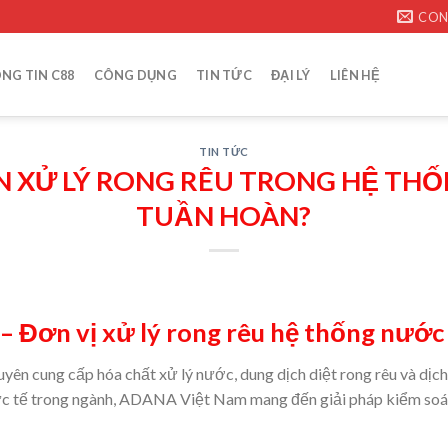
CON
NG TIN C88
CÔNG DỤNG
TIN TỨC
ĐẠI LÝ
LIÊN HỆ
TIN TỨC
N XỬ LÝ RONG RÊU TRONG HỆ TH
TUẦN HOÀN?
 Đơn vị xử lý rong rêu hệ thống nước
uyên cung cấp hóa chất xử lý nước, dung dịch diệt rong rêu và dịc
ực tế trong ngành, ADANA Việt Nam mang đến giải pháp kiểm soát 