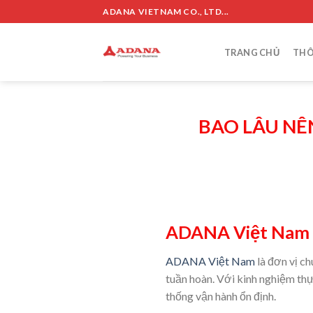
Skip
ADANA VIETNAM CO., LTD...
to
content
TRANG CHỦ
THÔ
BAO LÂU NÊ
ADANA Việt Nam –
ADANA Việt Nam
là đơn vị ch
tuần hoàn. Với kinh nghiệm th
thống vận hành ổn định.