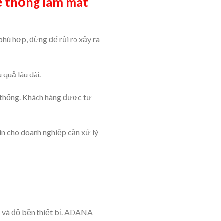
hệ thống làm mát
phù hợp, đừng để rủi ro xảy ra
 quả lâu dài.
ệ thống. Khách hàng được tư
 tín cho doanh nghiệp cần xử lý
t và độ bền thiết bị. ADANA