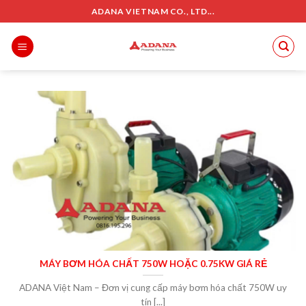
Skip
ADANA VIETNAM CO., LTD...
to
content
MÁY BƠM HÓA CHẤT 750W HOẶC 0.75KW GIÁ RẺ
ADANA Việt Nam – Đơn vị cung cấp máy bơm hóa chất 750W uy
tín [...]