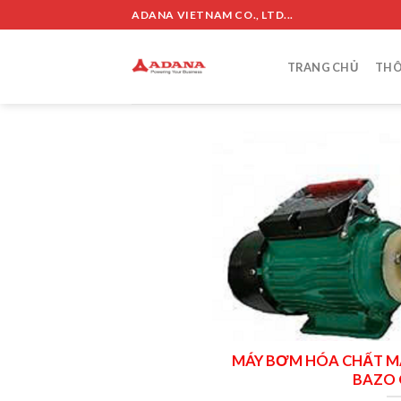
Skip
ADANA VIETNAM CO., LTD...
to
content
TRANG CHỦ
THÔ
MÁY BƠM HÓA CHẤT M
BAZO 