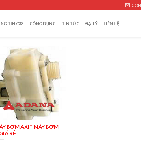
CON
NG TIN C88
CÔNG DỤNG
TIN TỨC
ĐẠI LÝ
LIÊN HỆ
ÁY BƠM AXIT MÁY BƠM
GIÁ RẺ