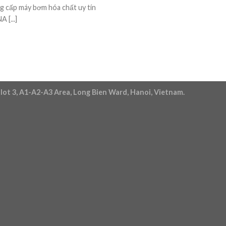
 cấp máy bơm hóa chất uy tín
 [...]
lot 3, A1-A2-A3 Area, Long Bien Ward, Hanoi, Vietnam.