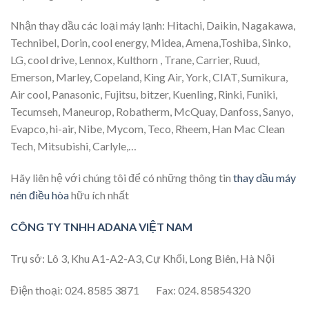
Nhận thay dầu các loại máy lạnh: Hitachi, Daikin, Nagakawa,
Technibel, Dorin, cool energy, Midea, Amena,Toshiba, Sinko,
LG, cool drive, Lennox, Kulthorn , Trane, Carrier, Ruud,
Emerson, Marley, Copeland, King Air, York, CIAT, Sumikura,
Air cool, Panasonic, Fujitsu, bitzer, Kuenling, Rinki, Funiki,
Tecumseh, Maneurop, Robatherm, McQuay, Danfoss, Sanyo,
Evapco, hi-air, Nibe, Mycom, Teco, Rheem, Han Mac Clean
Tech, Mitsubishi, Carlyle,…
Hãy liên hệ với chúng tôi để có những thông tin
thay dầu máy
nén điều hòa
hữu ích nhất
CÔNG TY TNHH ADANA VIỆT NAM
Trụ sở: Lô 3, Khu A1-A2-A3, Cự Khối, Long Biên, Hà Nội
Điện thoại: 024. 8585 3871 Fax: 024. 85854320