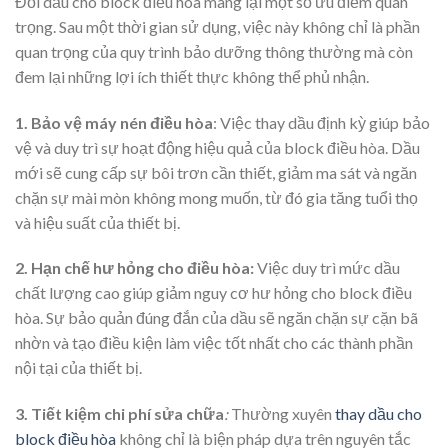
Đổi dầu cho block điều hòa mang lại một số ưu điểm quan
trọng. Sau một thời gian sử dụng, việc này không chỉ là phần
quan trọng của quy trình bảo dưỡng thông thường mà còn
đem lại những lợi ích thiết thực không thể phủ nhận.
1. Bảo vệ máy nén điều hòa
: Việc thay dầu định kỳ giúp bảo
vệ và duy trì sự hoạt động hiệu quả của block điều hòa. Dầu
mới sẽ cung cấp sự bôi trơn cần thiết, giảm ma sát và ngăn
chặn sự mài mòn không mong muốn, từ đó gia tăng tuổi thọ
và hiệu suất của thiết bị.
2. Hạn chế hư hỏng cho điều hòa:
Việc duy trì mức dầu
chất lượng cao giúp giảm nguy cơ hư hỏng cho block điều
hòa. Sự bảo quản đúng đắn của dầu sẽ ngăn chặn sự cặn bã
nhờn và tạo điều kiện làm việc tốt nhất cho các thành phần
nội tại của thiết bị.
3. Tiết kiệm chi phí sửa chữa
:
Thường xuyên
thay dầu cho
block điều hòa
không chỉ là biện pháp dựa trên nguyên tắc