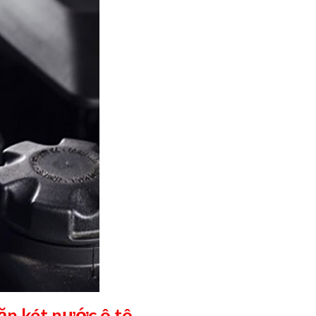
ặn két nước ô tô