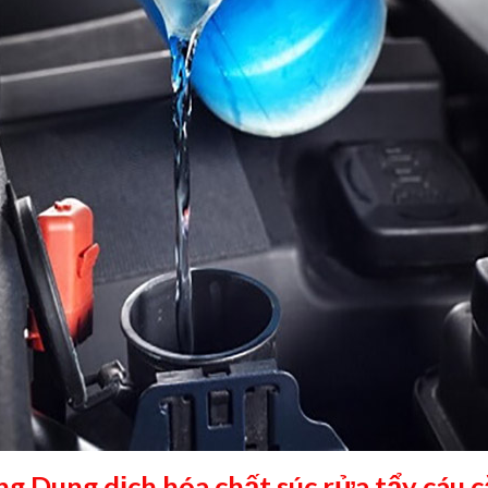
 Dung dịch hóa chất súc rửa tẩy cáu c