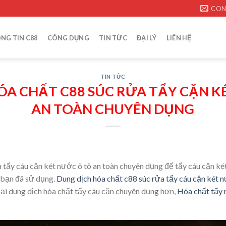
CON
NG TIN C88
CÔNG DỤNG
TIN TỨC
ĐẠI LÝ
LIÊN HỆ
TIN TỨC
ÓA CHẤT C88 SÚC RỬA TẨY CẶN K
AN TOÀN CHUYÊN DỤNG
 tẩy cáu cặn két nước ô tô an toàn chuyên dụng để tẩy cáu cặn két
 bạn đã sử dụng.
Dung dịch hóa chất c88 súc rửa tẩy cáu cặn két n
ại dung dịch hóa chất tẩy cáu cặn chuyên dụng hơn,
Hóa chất tẩy