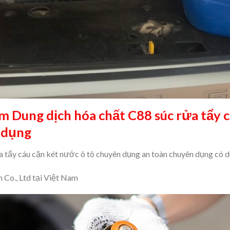
m Dung dịch hóa chất C88 súc rửa tẩy 
 dụng
 tẩy cáu cặn két nước ô tô chuyên dụng an toàn chuyên dụng có du
Co., Ltd tại Việt Nam