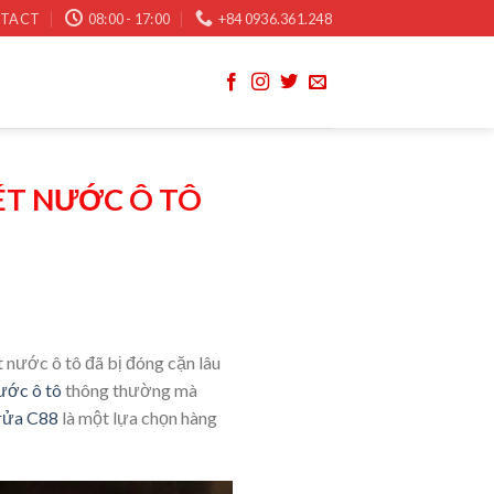
TACT
08:00 - 17:00
+84 0936.361.248
ÉT NƯỚC Ô TÔ
 nước ô tô đã bị đóng cặn lâu
ước ô tô
thông thường mà
 rửa C88
là một lựa chọn hàng