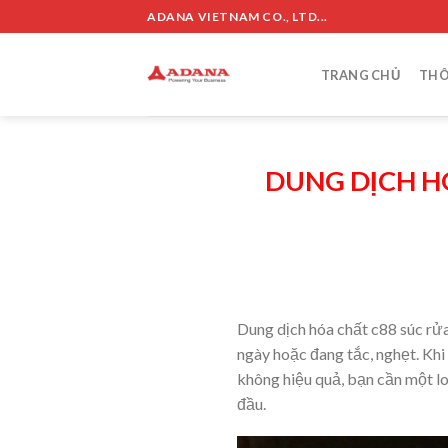
Skip
ADANA VIETNAM CO., LTD...
to
content
TRANG CHỦ
THÔ
DUNG DỊCH H
Dung dịch hóa chất c88 súc rửa
ngày hoặc đang tắc, nghẹt. Khi
không hiệu quả, bạn cần một lo
đầu.