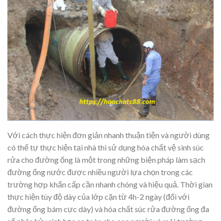
Với cách thực hiện đơn giản nhanh thuận tiện và người dùng
có thể tự thực hiện tại nhà thì sử dụng hóa chất vệ sinh súc
rửa cho đường ống là một trong những biện pháp làm sạch
đường ống nước được nhiều người lựa chọn trong các
trường hợp khẩn cấp cần nhanh chóng và hiệu quả. Thời gian
thực hiện tùy độ dày của lớp cặn từ 4h-2 ngày (đối với
đường ống bám cực dày) và hóa chất súc rửa đường ống đa