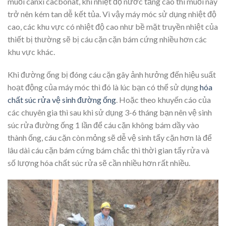
muối canxi cacbonat, khi nhiệt độ nước tăng cao thì muối này
trở nên kém tan dễ kết tủa. Vì vậy máy móc sử dụng nhiệt độ
cao, các khu vực có nhiệt độ cao như bề mặt truyền nhiệt của
thiết bị thường sẽ bị cáu cặn cặn bám cứng nhiều hơn các
khu vực khác.
Khi đường ống bị đóng cáu cặn gây ảnh hưởng đến hiệu suất
hoạt động của máy móc thì đó là lúc bạn có thể sử dụng
hóa
chất
súc rửa vệ sinh đường ống
. Hoặc theo khuyến cáo của
các chuyên gia thì sau khi sử dụng 3-6 tháng bạn nên vệ sinh
súc rửa đường ống 1 lần để cáu cặn không bám dầy vào
thành ống, cáu cặn còn mỏng sẽ dễ vệ sinh tẩy cặn hơn là để
lâu dài cáu cặn bám cứng bám chắc thì thời gian tẩy rửa và
số lượng hóa chất súc rửa sẽ cần nhiều hơn rất nhiều.