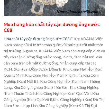
Mua hàng hóa chất tẩy cặn đường ống nước
C88
Hóa chất tẩy cặn đường ống nước C88
được ADANA Việt
Nam phân phối sỉ lẻ trên toàn quốc với mức giá tốt nhất trên
thị trường. Ngoài ra, ADANA Việt Nam còn cung cấp dịch vụ
tẩy cáu cặn đường ống nước nóng, lò hơi, đánh bật mọi cáu
cặn bám trên bề mặt đường ống. Nhận cung cấp tại các
KCN: (Kcn) Sài Đồng A, Sài Đồng B, Khu Công Nghiệp (Kcn)
Quang Minh,Khu Công Nghiệp (Kcn) Phú Nghĩa,Khu Công
Nghiệp (Kcn) Nội Bài,Khu Công Nghiệp (Kcn) Nam Thăng
Long, Khu Công Nghiệp (Kcn) Tiên Sơn, Khu Công Nghiệp
(Kcn) Thuận Thành,Khu Công Nghiệp (Kcn) Quế Võ I, Khu
Công Nghiệp (Kcn) Quế Võ Ii,Khu Công Nghiệp (Kcn) Đô Thị
Nam Sơn – Hạp Lĩnh,Khu Công Nghiệp (Kcn) Đô Thị Đại