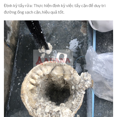
Định kỳ tẩy rửa: Thực hiện định kỳ việc tẩy cặn để duy trì
đường ống sạch cặn, hiệu quả tốt.