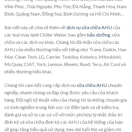
Vĩnh Phúc, Thái Nguyên, Phú Thọ, Đà Nẵng, Thanh Hóa, Nam
Định, Quảng Nam, Đồng Nai, Bình Dương và Hồ Chí Minh…
Bài viết này sẽ chia sẻ thêm về
dịch vụ sửa chữa AHU
của
các loại máy lạnh Chiller Water, bao gồm
bảo dưỡng
, sửa
chữa và các dịch vụ khác. Chúng tôi đã nhận sửa chữa các
AHU của nhiều thương hiệu nổi tiếng như Trane, Daikin, Han
Mac Clean Tech, LG, Carrier, Toshiba, Kebelco, Mitsubishi,
McQuay, CIAT, York, Lennox, Rheem, Ruud, Teco, Air Cool và
nhiều thương hiệu khác.
Chúng tôi cam kết cung cấp dịch vụ
sửa chữa AHU
chuyên
nghiệp, nhanh chóng và đáp ứng được yêu cầu của khách
hàng. Đội ngũ kỹ thuật viên của chúng tôi là những chuyên gia
có kinh nghiệm trong lĩnh vực cơ điện lạnh và sẽ kiểm tra,
đánh giá và xử lý các sự cố với mức phí hợp lý nhất. Bảo trì
định kỳ và sửa chữa định kỳ các AHU của hệ thống của bạn
sẽ giúp tăng hiệu quả sử dụng, kéo dài tuổi thọ và giảm chi