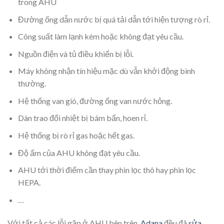
trong AHU
Đường ống dẫn nước bị quá tải dẫn tới hiện tượng rò rỉ.
Công suất làm lạnh kém hoặc không đạt yêu cầu.
Nguồn điện và tủ điều khiển bị lỗi.
Máy không nhận tín hiệu mặc dù vẫn khởi động bình
thường.
Hệ thống van gió, đường ống van nước hỏng.
Dàn trao đổi nhiệt bị bám bẩn, hoen rỉ.
Hệ thống bị rò rỉ gas hoặc hết gas.
Độ ẩm của AHU không đạt yêu cầu.
AHU tới thời điểm cần thay phin lọc thô hay phin lọc
HEPA.
…
Với tất cả các lỗi gặp ở AHU bên trên,
Adana
đều đã
sửa