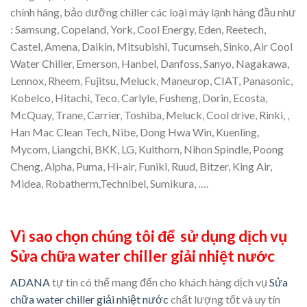
chính hãng, bảo dưỡng chiller các loại máy lạnh hàng đầu như
: Samsung, Copeland, York, Cool Energy, Eden, Reetech,
Castel, Amena, Daikin, Mitsubishi, Tucumseh, Sinko, Air Cool
Water Chiller, Emerson, Hanbel, Danfoss, Sanyo, Nagakawa,
Lennox, Rheem, Fujitsu, Meluck, Maneurop, CIAT, Panasonic,
Kobelco, Hitachi, Teco, Carlyle, Fusheng, Dorin, Ecosta,
McQuay, Trane, Carrier, Toshiba, Meluck, Cool drive, Rinki, ,
Han Mac Clean Tech, Nibe, Dong Hwa Win, Kuenling,
Mycom, Liangchi, BKK, LG, Kulthorn, Nihon Spindle, Poong
Cheng, Alpha, Puma, Hi-air, Funiki, Ruud, Bitzer, King Air,
Midea, Robatherm,Technibel, Sumikura, ….
Vì sao chọn chúng tôi để sử dụng dịch vụ
Sửa chữa water chiller giải nhiệt nước
ADANA
tự tin có thể mang đến cho khách hàng dịch vụ
Sửa
chữa water chiller giải nhiệt nước
chất lượng tốt và uy tín