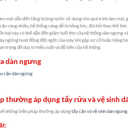
làm mát dẫn đến tăng lượng nước sử dụng cho quá trình làm mát, g
 cặn càng nhiều, hệ thống càng dễ bị hỏng hóc, đòi hỏi thay thế l
 tổn hại này có thể dẫn đến giảm tuổi thọ của hệ thống dàn ngưng v
gây ngừng hoạt động đột ngột của máy khi gặp sự cố hoặc hỏng hóc.
an trọng để duy trì hiệu suất và độ bền của hệ thống.
ửa dàn ngưng
áu cặn dàn ngưng
p thường áp dụng tẩy rửa và vệ sinh 
u về những biện pháp thường áp dụng
tẩy cặn và vệ sinh dàn ngưng
ất: