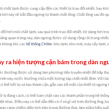
ôi chất lạnh được cung cấp đến các thiết bị trao đổi nhiệt. Sau khi 
 và hơi này sẽ bắt đầu ngưng tụ thành chất lỏng. Chất lỏng sau đó 
.
i hơi môi chất lạnh, sau quá trình trao đổi nhiệt, từ dạng hơi tro
năng quan trọng này, dàn ngưng được sử dụng rộng rãi trong nhiều
a không khí, các
hệ thống Chiller
, kho lạnh, kho mát, máy sấy lạnh, 
ây ra hiện tượng cặn bám trong dàn n
c thường được sử dụng làm phương tiện truyền nhiệt để hấp thu 
 trình này, nước thường chứa một lượng tạp chất nhất định. Với tác
có thể kết tụ và tạo thành cặn, gắn vào bề mặt của thiết bị ngưng 
ử lý đúng cách, có thể bám chặt vào các thành phần trong hệ thốn
hiệt khác. Điều này có thể dẫn đến rò rỉ và gỉ sét trên đường ống,
gày càng chiếm diện tích bên trong đường ống, làm giảm hiệu suất