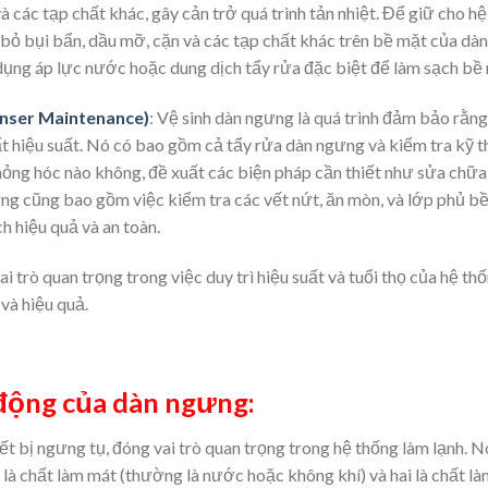
các tạp chất khác, gây cản trở quá trình tản nhiệt. Để giữ cho hệ
i bỏ bụi bẩn, dầu mỡ, cặn và các tạp chất khác trên bề mặt của d
ụng áp lực nước hoặc dung dịch tẩy rửa đặc biệt để làm sạch bề
enser Maintenance)
: Vệ sinh dàn ngưng là quá trình đảm bảo rằ
 hiệu suất. Nó có bao gồm cả tẩy rửa dàn ngưng và kiểm tra kỹ t
ỏng hóc nào không, đề xuất các biện pháp cần thiết như sửa chữa h
gưng cũng bao gồm việc kiểm tra các vết nứt, ăn mòn, và lớp phủ 
 hiệu quả và an toàn.
ai trò quan trọng trong việc duy trì hiệu suất và tuổi thọ của hệ t
và hiệu quả.
động của dàn ngưng:
ết bị ngưng tụ, đóng vai trò quan trọng trong hệ thống làm lạnh. 
là chất làm mát (thường là nước hoặc không khí) và hai là chất làm