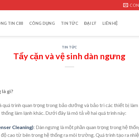
CON
NG TIN C88
CÔNG DỤNG
TIN TỨC
ĐẠI LÝ
LIÊN HỆ
TIN TỨC
Tẩy cặn và vệ sinh dàn ngưng
 là gì?
à quá trình quan trọng trong bảo dưỡng và bảo trì các thiết bị là
ệ thống làm lạnh khác. Dưới đây là mô tả về hai quá trình này:
nser Cleaning)
: Dàn ngưng là một phần quan trọng trong hệ thống
 độ cao từ bên trong hệ thống ra môi trường. Quá trình tạo ra nhi