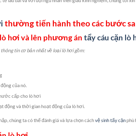
c tế lâu dài và với đội ngũ nhân viên giàu kinh nghiệm, chúng tôi x
i
thường tiến hành theo các bước sa
 lò hơi và lên phương án
tẩy cáu cặn lò 
thông tin cơ bản nhất về loại lò hơi gồm:
g
 động của nó.
nước cấp cho lò hơi
t động và thời gian hoạt động của lò hơi.
ập, chúng ta có thể đánh giá và lựa chọn cách
vệ sinh tẩy cặn
phù 
n lò hơi.