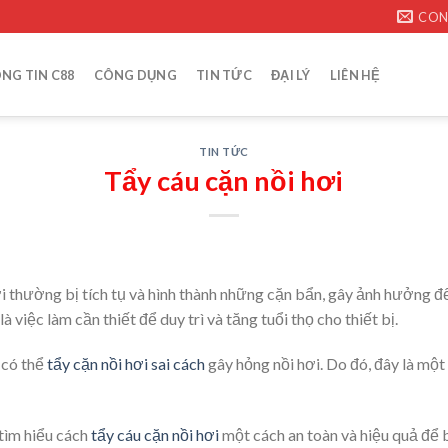
CON
NG TIN C88
CÔNG DỤNG
TIN TỨC
ĐẠI LÝ
LIÊN HỆ
TIN TỨC
Tẩy cáu cặn nồi hơi
ơi thường bị tích tụ và hình thành những cặn bẩn, gây ảnh hưởng đ
là việc làm cần thiết để duy trì và tăng tuổi thọ cho thiết bị.
 có thể
tẩy cặn nồi hơi sai cách
gây hỏng nồi hơi. Do đó, đây là một
 tìm hiểu cách
tẩy cáu cặn nồi hơi
một cách an toàn và hiệu quả để b