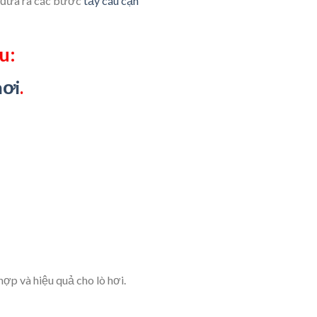
in đưa ra các bước
tẩy cáu cặn
u:
hơi
.
hợp và hiệu quả cho lò hơi.