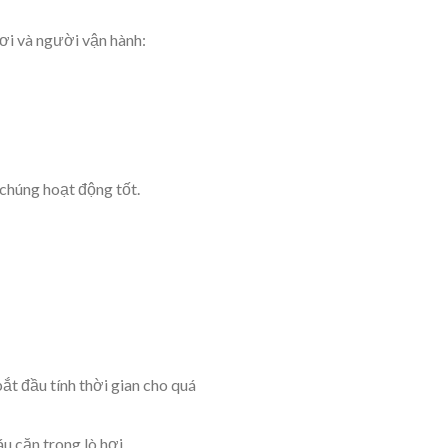
hơi và người vận hành:
 chúng hoạt động tốt.
t đầu tính thời gian cho quá
u cặn trong lò hơi.