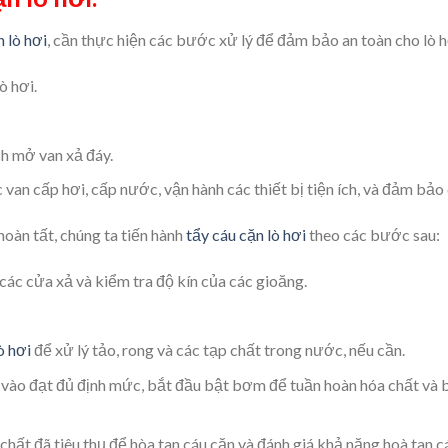
n lò hơi
, cần thực hiện các bước xử lý để đảm bảo an toàn cho lò 
ò hơi.
ch mở van xả đáy.
c van cấp hơi, cấp nước, vận hành các thiết bị tiện ích, và đảm bảo
hoàn tất, chúng ta tiến hành
tẩy cáu cặn lò hơi
theo các bước sau:
 các cửa xả và kiểm tra độ kín của các gioăng.
ò hơi
để xử lý tảo, rong và các tạp chất trong nước, nếu cần.
vào đạt đủ định mức, bắt đầu bật bơm để tuần hoàn hóa chất và bắ
hất đã tiêu thụ để hòa tan cáu cặn và đánh giá khả năng hoà tan cá