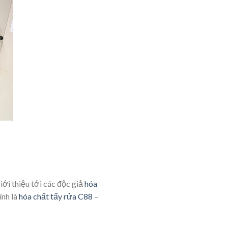
ới thiệu tới các độc giả
hóa
ính là
hóa chất tẩy rửa C88
–