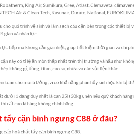
, Robatherm, King Air, Sumikura, Gree, Atlast, Clemaveta, climavene
INTECH Air & Clean Tech, Kasunair, Durate, National, EUROKLIM
u cho quá trình vệ sinh và làm sạch cáu cặn bên trong các thiết bị
ời gian và nhân lực.
ực tiếp mà không cần gia nhiệt, giúp tiết kiệm thời gian và chi phí
 cặn này có tỉ lệ ăn mòn thấp nhất trên thị trường và hầu như khô
hép không gỉ, đồng, titan, cao su, nhựa và các vật liệu khác.
n toàn cho môi trường, vì có khả năng phân hủy sinh học khi bị th
t dưới 1 dạng duy nhất là can 25l (30kg), nên nếu quý khách hàn
thì rất cao là hàng không chính hãng.
 tẩy cặn bình ngưng C88 ở đâu?
ng cấp hoá chất tẩy cặn bình ngưng C88.