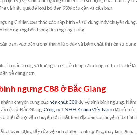
p dịch vụ vệ sinh bình ngưng Chiller, cần sử dụng hoá chất tẩy r
í rẻ và hiệu quả để loại bỏ đến 99% cáu cặn và cặn bẩn.
ngưng Chiller, cần tháo các nắp bình và sử dụng máy chuyên dụng,
nh bình ngưng bên trong đường ống đồng.
u cặn bám vào bên trong thành lớp dày và bám chặt thì nên sử dụn
 sinh cần cẩn trọng và không được sử dụng các dụng cụ tự chế để 
ụ bẩn dễ dàng hơn.
 bình ngưng C88 ở Bắc Giang
hi nhánh chuyên cung cấp
hóa chất C88
để vệ sinh bình ngưng. Nắm
 tẩy rửa ở Bắc Giang,
Công ty TNHH Adana Việt Nam
đã mở một c
có thể hỗ trợ vận chuyển tốt nhất trên địa bàn các huyện của tỉnh
ất chuyên dụng tẩy rửa vệ sinh chiller, bình ngưng, máy làm lạnh… 