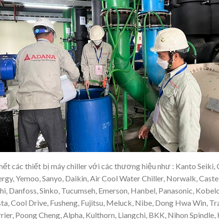
ết các thiết bị máy chiller với các thương hiệu như : Kanto Seiki,
rgy, Yemoo, Sanyo, Daikin, Air Cool Water Chiller, Norwalk, Cast
i, Danfoss, Sinko, Tucumseh, Emerson, Hanbel, Panasonic, Kobelc
a, Cool Drive, Fusheng, Fujitsu, Meluck, Nibe, Dong Hwa Win, Tr
rier, Poong Cheng, Alpha, Kulthorn, Liangchi, BKK, Nihon Spindle, 