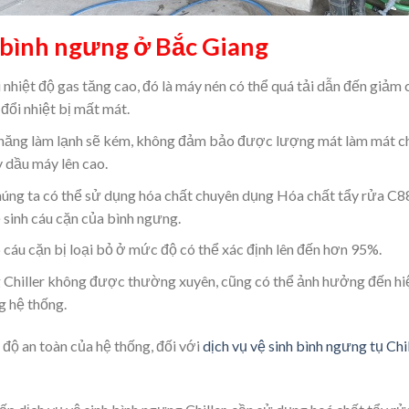
h bình ngưng ở Bắc Giang
 nhiệt độ gas tăng cao, đó là máy nén có thể quá tải dẫn đến giảm 
đổi nhiệt bị mất mát.
 năng làm lạnh sẽ kém, không đảm bảo được lượng mát làm mát ch
 dầu máy lên cao.
húng ta có thể sử dụng hóa chất chuyên dụng Hóa chất tẩy rửa C
ệ sinh cáu cặn của bình ngưng.
 cáu cặn bị loại bỏ ở mức độ có thể xác định lên đến hơn 95%.
 Chiller không được thường xuyên, cũng có thể ảnh hưởng đến hiệu
g hệ thống.
 độ an toàn của hệ thống, đối với
dịch vụ vệ sinh bình ngưng tụ Chi