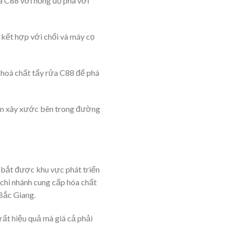
ửa C88 với nồng độ pha với
 kết hợp với chổi và máy cọ
g hoá chất tẩy rửa C88 để phá
làm xây xước bên trong đường
 bắt được khu vực phát triển
hi nhánh cung cấp hóa chất
 Bắc Giang.
rất hiệu quả mà giá cả phải