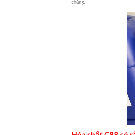
chăng.
Hóa chất C88 có r